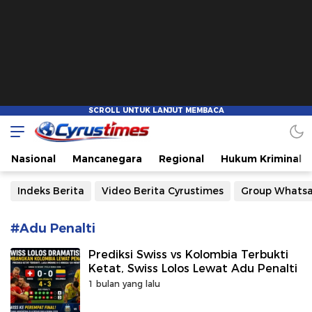
Cyrustimes.com
Cepat Tajam dan Akurat
Nasional
Mancanegara
Regional
Hukum Kriminal
Indeks Berita
Video Berita Cyrustimes
Group Whats
#Adu Penalti
Prediksi Swiss vs Kolombia Terbukti
Ketat, Swiss Lolos Lewat Adu Penalti
1 bulan yang lalu