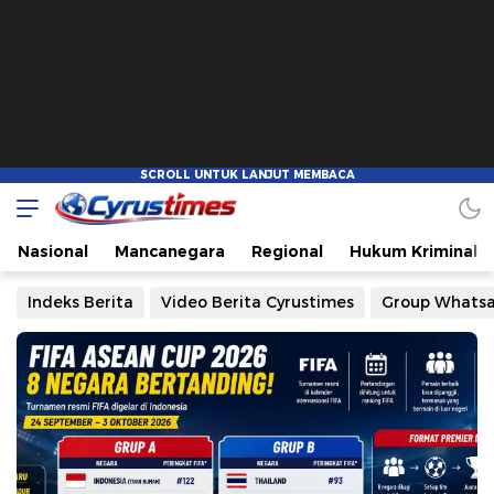
Cyrustimes.com
Cepat Tajam dan Akurat
Nasional
Mancanegara
Regional
Hukum Kriminal
Indeks Berita
Video Berita Cyrustimes
Group Whats