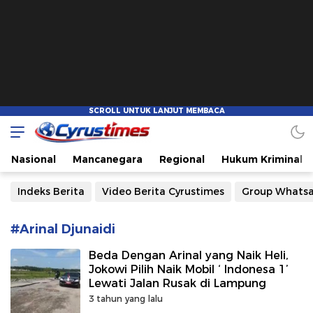
Cyrustimes.com
Cepat Tajam dan Akurat
Nasional
Mancanegara
Regional
Hukum Kriminal
Indeks Berita
Video Berita Cyrustimes
Group Whats
#Arinal Djunaidi
Beda Dengan Arinal yang Naik Heli,
Jokowi Pilih Naik Mobil ‘ Indonesa 1’
Lewati Jalan Rusak di Lampung
3 tahun yang lalu