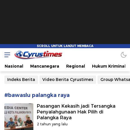
Cyrustimes.com
Cepat Tajam dan Akurat
Nasional
Mancanegara
Regional
Hukum Kriminal
Indeks Berita
Video Berita Cyrustimes
Group Whats
#bawaslu palangka raya
Pasangan Kekasih jadi Tersangka
Penyalahgunaan Hak Pilih di
Palangka Raya
2 tahun yang lalu