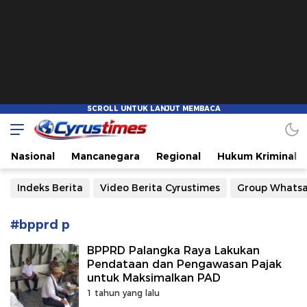
Cyrustimes.com
Cepat Tajam dan Akurat
Nasional
Mancanegara
Regional
Hukum Kriminal
Indeks Berita
Video Berita Cyrustimes
Group Whats
#bpprd p
BPPRD Palangka Raya Lakukan
Pendataan dan Pengawasan Pajak
untuk Maksimalkan PAD
1 tahun yang lalu