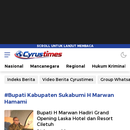
Cyrustimes.com
Cepat Tajam dan Akurat
Nasional
Mancanegara
Regional
Hukum Kriminal
Indeks Berita
Video Berita Cyrustimes
Group Whats
#Bupati Kabupaten Sukabumi H Marwan
Hamami
Bupati H Marwan Hadiri Grand
Opening Laska Hotel dan Resort
Ciletuh