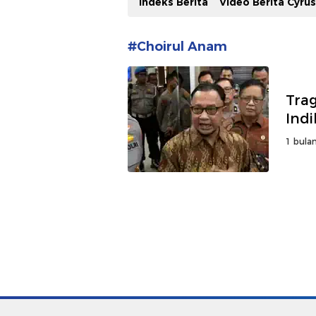
Indeks Berita
Video Berita Cyru
#Choirul Anam
Tra
Indi
1 bulan