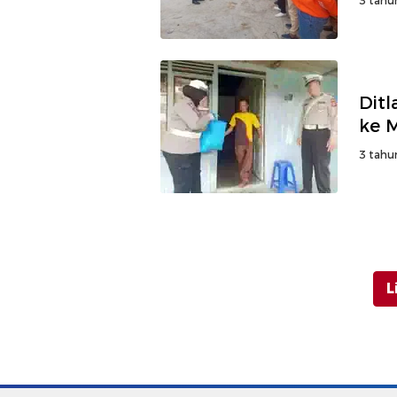
3 tahu
Dit
ke 
3 tahu
L