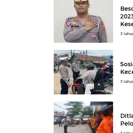
Bes
2023
Kes
3 tahu
Sosi
Kec
3 tahu
Ditl
Pel