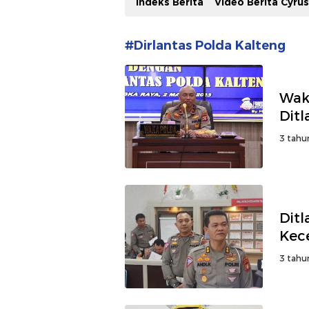
Indeks Berita
Video Berita Cyru
#Dirlantas Polda Kalteng
Wak
Ditl
3 tahu
Dit
Kec
3 tahu