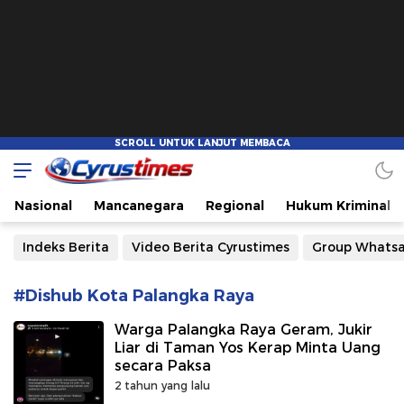
Cyrustimes.com
Cepat Tajam dan Akurat
Nasional
Mancanegara
Regional
Hukum Kriminal
Indeks Berita
Video Berita Cyrustimes
Group Whats
#Dishub Kota Palangka Raya
Warga Palangka Raya Geram, Jukir
Liar di Taman Yos Kerap Minta Uang
secara Paksa
2 tahun yang lalu