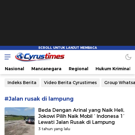
Cyrustimes.com
Cepat Tajam dan Akurat
Nasional
Mancanegara
Regional
Hukum Kriminal
Indeks Berita
Video Berita Cyrustimes
Group Whats
#Jalan rusak di lampung
Beda Dengan Arinal yang Naik Heli,
Jokowi Pilih Naik Mobil ‘ Indonesa 1’
Lewati Jalan Rusak di Lampung
3 tahun yang lalu