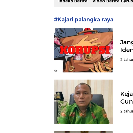
Indeks Berita
Video Berita Cyru
#Kajari palangka raya
Jan
Iden
2 tahu
Keja
Gun
2 tahu