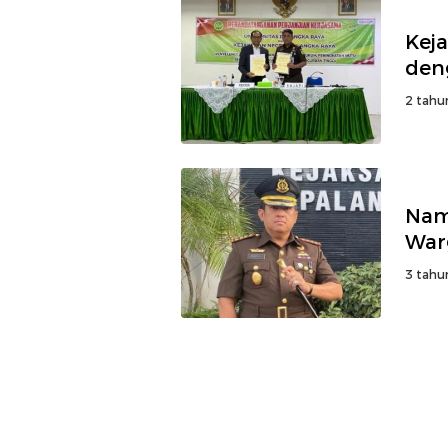
Keja
den
2 tahu
Nam
Warg
3 tahu