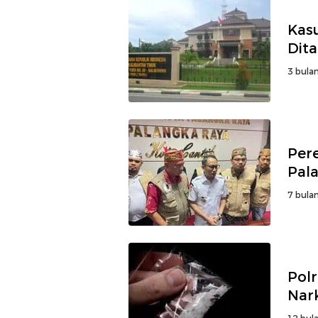
Kas
Dit
3 bulan
Per
Pal
7 bulan
Pol
Nar