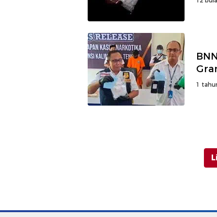
12 bula
BNN
Gra
1 tahu
L