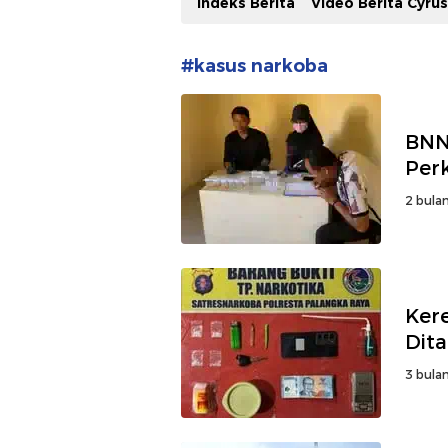
Indeks Berita
Video Berita Cyru
#kasus narkoba
BNN
Per
2 bulan
Kere
Dit
3 bulan