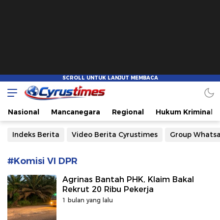
Cyrustimes.com
Cepat Tajam dan Akurat
Nasional
Mancanegara
Regional
Hukum Kriminal
Indeks Berita
Video Berita Cyrustimes
Group Whats
#Komisi VI DPR
Agrinas Bantah PHK, Klaim Bakal
Rekrut 20 Ribu Pekerja
1 bulan yang lalu