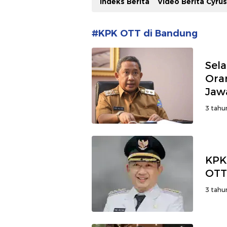
Indeks Berita
Video Berita Cyru
#KPK OTT di Bandung
Sel
Ora
Jaw
3 tahu
KPK
OTT
3 tahu