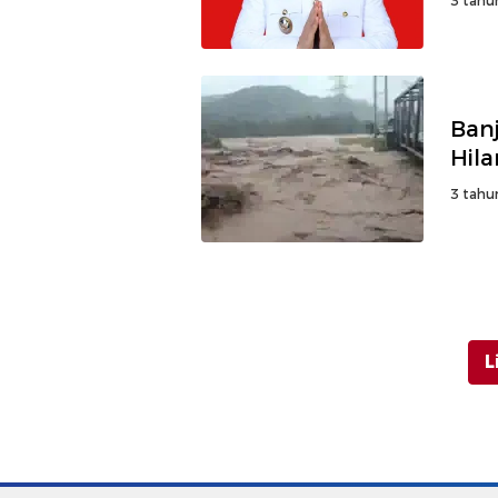
3 tahu
Ban
Hil
3 tahu
L