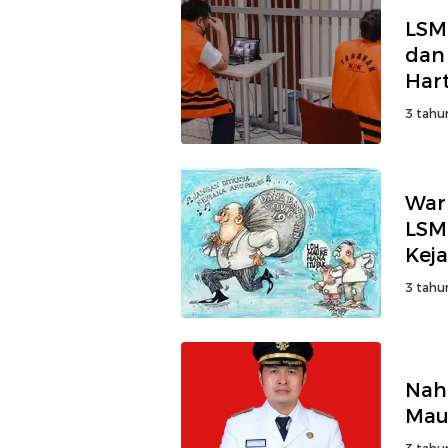
LSM
dan
Har
Lah
3 tahu
War
LSM 
Kej
3 tahu
Nah
Maul