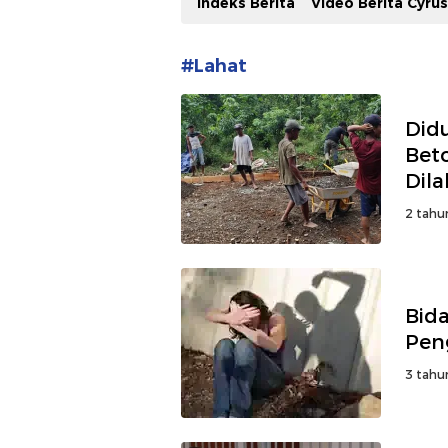
Indeks Berita
Video Berita Cyru
#Lahat
Did
Bet
Dil
2 tahu
Bid
Pen
3 tahu