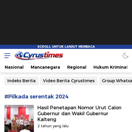
Cyrustimes.com
Cepat Tajam dan Akurat
Nasional
Mancanegara
Regional
Hukum Kriminal
Indeks Berita
Video Berita Cyrustimes
Group Whats
#Pilkada serentak 2024
Hasil Penetapan Nomor Urut Calon
Gubernur dan Wakil Gubernur
Kalteng
2 tahun yang lalu