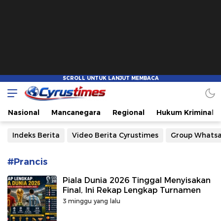
Cyrustimes.com
Cepat Tajam dan Akurat
Nasional
Mancanegara
Regional
Hukum Kriminal
Indeks Berita
Video Berita Cyrustimes
Group Whats
#Prancis
Piala Dunia 2026 Tinggal Menyisakan
Final, Ini Rekap Lengkap Turnamen
3 minggu yang lalu