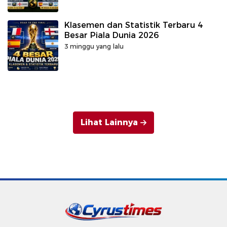
Klasemen dan Statistik Terbaru 4
Besar Piala Dunia 2026
3 minggu yang lalu
Lihat Lainnya