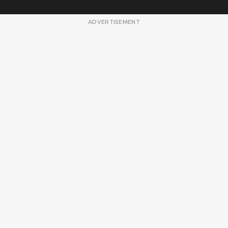
ADVERTISEMENT