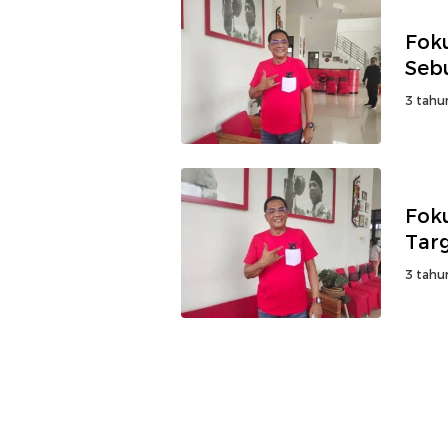
Fok
Seb
3 tahu
Foku
Targ
3 tahu