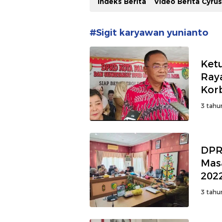
Indeks Berita
Video Berita Cyru
#Sigit karyawan yunianto
Ket
Raya
Kor
3 tahu
DPR
Mas
202
3 tahu