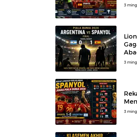
3 ming
Lion
Gaga
Aba
3 ming
Rek
Men
3 ming