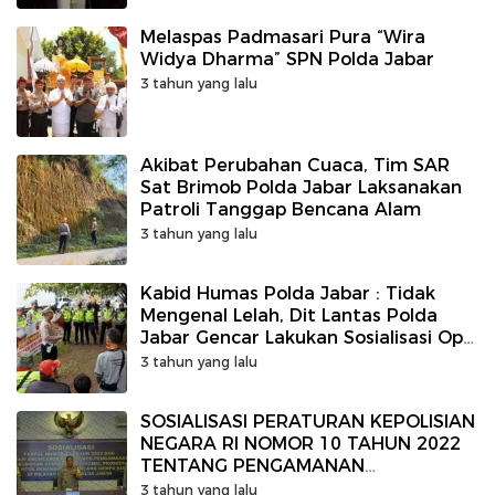
Melaspas Padmasari Pura “Wira
Widya Dharma” SPN Polda Jabar
3 tahun yang lalu
Akibat Perubahan Cuaca, Tim SAR
Sat Brimob Polda Jabar Laksanakan
Patroli Tanggap Bencana Alam
3 tahun yang lalu
Kabid Humas Polda Jabar : Tidak
Mengenal Lelah, Dit Lantas Polda
Jabar Gencar Lakukan Sosialisasi Ops
Keselamatan Lodaya Tahun 2023
3 tahun yang lalu
SOSIALISASI PERATURAN KEPOLISIAN
NEGARA RI NOMOR 10 TAHUN 2022
TENTANG PENGAMANAN
PENYELENGGARAAN KOMPETISI
3 tahun yang lalu