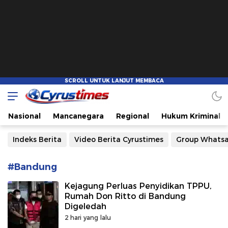
Cyrustimes.com
Cepat Tajam dan Akurat
Nasional
Mancanegara
Regional
Hukum Kriminal
Indeks Berita
Video Berita Cyrustimes
Group Whats
#Bandung
Kejagung Perluas Penyidikan TPPU,
Rumah Don Ritto di Bandung
Digeledah
2 hari yang lalu