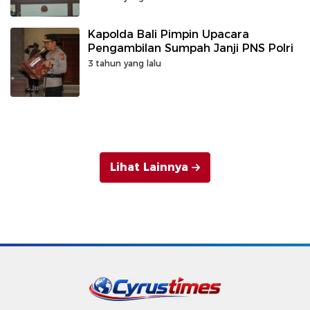
OLAHRAGA, PELATIHAN MANAJEMEN
PENGAMANAN STADION,
Kapolda Bali Pimpin Upacara
PERUMUSAN SOP DAN HTCK
Pengambilan Sumpah Janji PNS Polri
PENANGANAN BENCANA GEMPA DI
WILAYAH HUKUM POLDA JABAR
3 tahun yang lalu
Lihat Lainnya