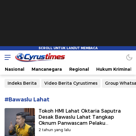
Cyrustimes.com
Cepat Tajam dan Akurat
Nasional
Mancanegara
Regional
Hukum Kriminal
Indeks Berita
Video Berita Cyrustimes
Group Whats
#Bawaslu Lahat
Tokoh HMI Lahat Oktaria Saputra
Desak Bawaslu Lahat Tangkap
Oknum Panwascam Pelaku
Kecurangan Pilkada
2 tahun yang lalu