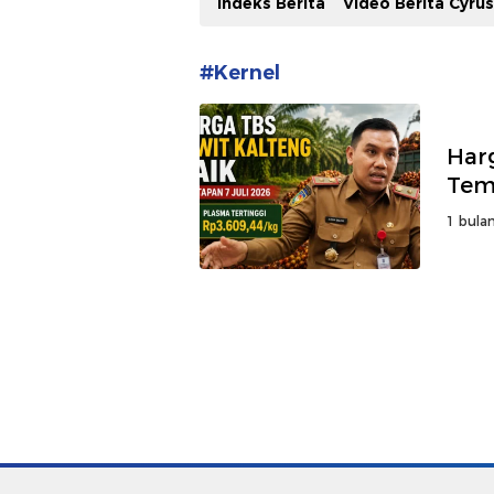
Indeks Berita
Video Berita Cyru
#Kernel
Har
Tem
1 bulan