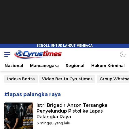
Cyrustimes.com
Cepat Tajam dan Akurat
Nasional
Mancanegara
Regional
Hukum Kriminal
Indeks Berita
Video Berita Cyrustimes
Group Whats
#lapas palangka raya
Istri Brigadir Anton Tersangka
Penyelundup Pistol ke Lapas
Palangka Raya
3 minggu yang lalu