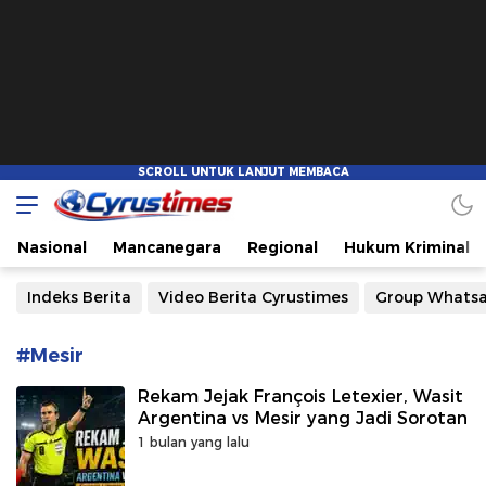
Cyrustimes.com
Cepat Tajam dan Akurat
Nasional
Mancanegara
Regional
Hukum Kriminal
Indeks Berita
Video Berita Cyrustimes
Group Whats
#Mesir
Rekam Jejak François Letexier, Wasit
Argentina vs Mesir yang Jadi Sorotan
1 bulan yang lalu