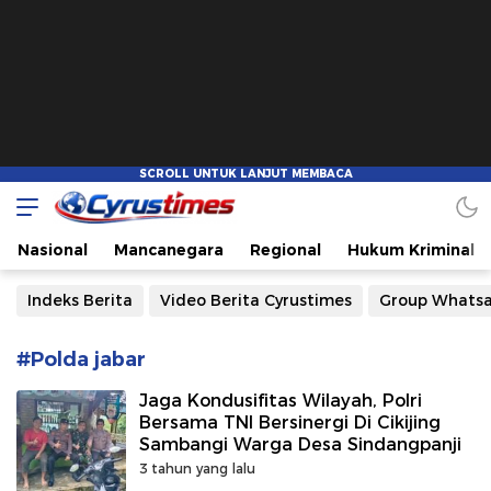
Cyrustimes.com
Cepat Tajam dan Akurat
Nasional
Mancanegara
Regional
Hukum Kriminal
Indeks Berita
Video Berita Cyrustimes
Group Whats
#Polda jabar
Jaga Kondusifitas Wilayah, Polri
Bersama TNI Bersinergi Di Cikijing
Sambangi Warga Desa Sindangpanji
3 tahun yang lalu