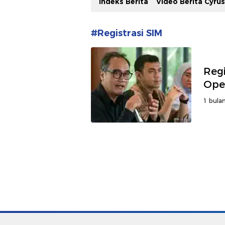
Indeks Berita
Video Berita Cyru
#Registrasi SIM
Regi
Oper
1 bulan