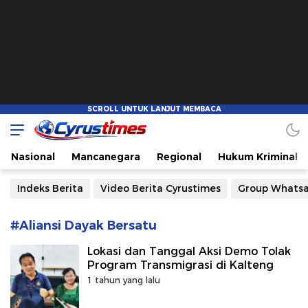
Cyrustimes.com
Cepat Tajam dan Akurat
Nasional
Mancanegara
Regional
Hukum Kriminal
Indeks Berita
Video Berita Cyrustimes
Group Whats
#Aliansi Dayak Bersatu
Lokasi dan Tanggal Aksi Demo Tolak
Program Transmigrasi di Kalteng
1 tahun yang lalu