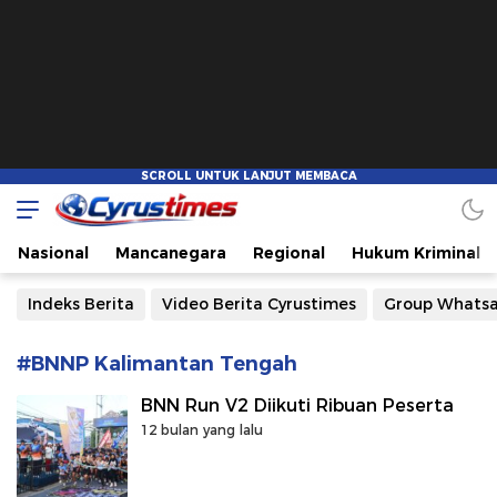
Cyrustimes.com
Cepat Tajam dan Akurat
Nasional
Mancanegara
Regional
Hukum Kriminal
Indeks Berita
Video Berita Cyrustimes
Group Whats
#BNNP Kalimantan Tengah
BNN Run V2 Diikuti Ribuan Peserta
12 bulan yang lalu