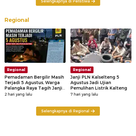
Selengkapnya di Peristiwa
Regional
Regional
Regional
Pemadaman Bergilir Masih
Janji PLN Kalselteng 5
Terjadi 5 Agustus, Warga
Agustus Jadi Ujian
Palangka Raya Tagih Janji
Pemulihan Listrik Kalteng
GM PLN Kaltengsel
2 hari yang lalu
7 hari yang lalu
Selengkapnya di Regional