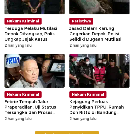
Hukum Kriminal
Peristiwa
Terduga Pelaku Mutilasi
Jasad Dalam Karung
Depok Ditangkap, Polisi
Gegerkan Depok, Polisi
Ungkap Jejak Kasus
Selidiki Dugaan Mutilasi
2 hari yang lalu
2 hari yang lalu
Hukum Kriminal
Hukum Kriminal
Febrie Tempuh Jalur
Kejagung Perluas
Praperadilan, Uji Status
Penyidikan TPPU, Rumah
Tersangka dan Proses
Don Ritto di Bandung
Penyidikan
Digeledah
2 hari yang lalu
2 hari yang lalu