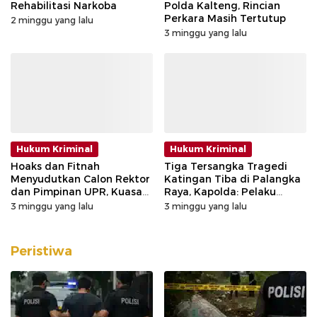
Rehabilitasi Narkoba
Polda Kalteng, Rincian
Perkara Masih Tertutup
2 minggu yang lalu
3 minggu yang lalu
Hukum Kriminal
Hukum Kriminal
Hoaks dan Fitnah
Tiga Tersangka Tragedi
Menyudutkan Calon Rektor
Katingan Tiba di Palangka
dan Pimpinan UPR, Kuasa
Raya, Kapolda: Pelaku
Hukum Tempuh Jalur
Utama Sudah Ditangkap
3 minggu yang lalu
3 minggu yang lalu
Hukum
Peristiwa