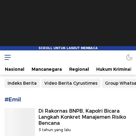
Cyrustimes.com
Cepat Tajam dan Akurat
Nasional
Mancanegara
Regional
Hukum Kriminal
Indeks Berita
Video Berita Cyrustimes
Group Whats
#Emil
Di Rakornas BNPB, Kapolri Bicara
Langkah Konkret Manajemen Risiko
Bencana
3 tahun yang lalu