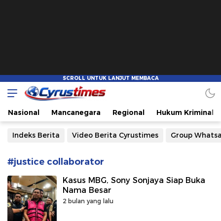
Cyrustimes.com
Cepat Tajam dan Akurat
Nasional
Mancanegara
Regional
Hukum Kriminal
Indeks Berita
Video Berita Cyrustimes
Group Whats
#justice collaborator
Kasus MBG, Sony Sonjaya Siap Buka
Nama Besar
2 bulan yang lalu