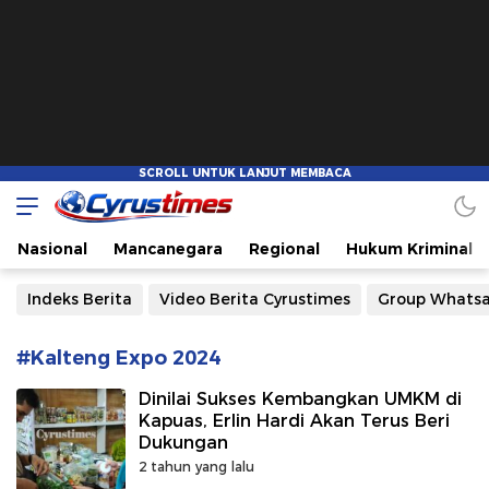
Cyrustimes.com
Cepat Tajam dan Akurat
Nasional
Mancanegara
Regional
Hukum Kriminal
Indeks Berita
Video Berita Cyrustimes
Group Whats
#Kalteng Expo 2024
Dinilai Sukses Kembangkan UMKM di
Kapuas, Erlin Hardi Akan Terus Beri
Dukungan
2 tahun yang lalu