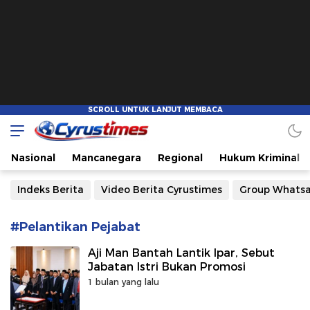
Cyrustimes.com
Cepat Tajam dan Akurat
Nasional
Mancanegara
Regional
Hukum Kriminal
Indeks Berita
Video Berita Cyrustimes
Group Whats
#Pelantikan Pejabat
Aji Man Bantah Lantik Ipar, Sebut
Jabatan Istri Bukan Promosi
1 bulan yang lalu