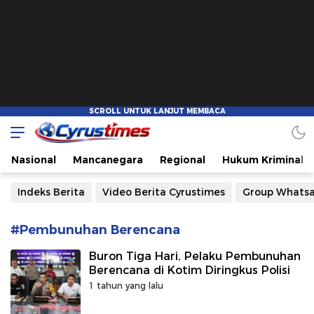
Cyrustimes.com
Cepat Tajam dan Akurat
Nasional
Mancanegara
Regional
Hukum Kriminal
Indeks Berita
Video Berita Cyrustimes
Group Whats
#Pembunuhan Berencana
Buron Tiga Hari, Pelaku Pembunuhan
Berencana di Kotim Diringkus Polisi
1 tahun yang lalu