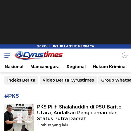
Cyrustimes.com
Cepat Tajam dan Akurat
Nasional
Mancanegara
Regional
Hukum Kriminal
Indeks Berita
Video Berita Cyrustimes
Group Whats
#PKS
PKS Pilih Shalahuddin di PSU Barito
Utara, Andalkan Pengalaman dan
Status Putra Daerah
1 tahun yang lalu