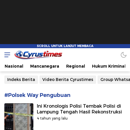
Cyrustimes.com
Cepat Tajam dan Akurat
Nasional
Mancanegara
Regional
Hukum Kriminal
Indeks Berita
Video Berita Cyrustimes
Group Whats
#Polsek Way Pengubuan
Ini Kronologis Polisi Tembak Polisi di
Lampung Tengah Hasil Rekonstruksi
4 tahun yang lalu