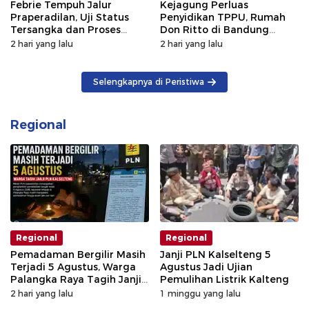
Febrie Tempuh Jalur
Kejagung Perluas
Praperadilan, Uji Status
Penyidikan TPPU, Rumah
Tersangka dan Proses
Don Ritto di Bandung
Penyidikan
Digeledah
2 hari yang lalu
2 hari yang lalu
Selengkapnya di Peristiwa
Regional
Regional
Regional
Pemadaman Bergilir Masih
Janji PLN Kalselteng 5
Terjadi 5 Agustus, Warga
Agustus Jadi Ujian
Palangka Raya Tagih Janji
Pemulihan Listrik Kalteng
GM PLN Kaltengsel
2 hari yang lalu
1 minggu yang lalu