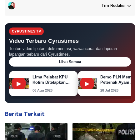
Tim Redaksi
CYRUSTIMES TV
Video Terbaru Cyrustimes
Tonton video liputan, dokumentasi, wawancara, dan laporan
lapangan terbaru dari Cyrustimes.
Lihat Semua
Lima Pejabat KPU
Demo PLN Memanas
▶
Kotim Ditetapkan
▶
Peternak Ayam
Tersangka Korupsi
Ancam Bawa Bangka
06 Agu 2026
28 Jul 2026
Dana Hibah Pilkada
Ayam ke Kantor PL
Berita Terkait