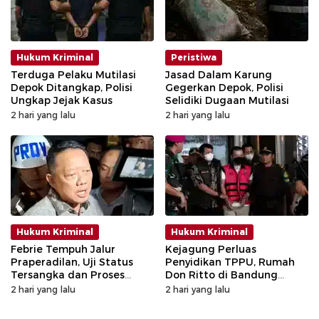
Hukum Kriminal
Peristiwa
Terduga Pelaku Mutilasi
Jasad Dalam Karung
Depok Ditangkap, Polisi
Gegerkan Depok, Polisi
Ungkap Jejak Kasus
Selidiki Dugaan Mutilasi
2 hari yang lalu
2 hari yang lalu
Hukum Kriminal
Hukum Kriminal
Febrie Tempuh Jalur
Kejagung Perluas
Praperadilan, Uji Status
Penyidikan TPPU, Rumah
Tersangka dan Proses
Don Ritto di Bandung
Penyidikan
Digeledah
2 hari yang lalu
2 hari yang lalu