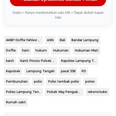
Gratis • Hanya membutuhkan satu klik • Dapat diubah kapan
saja
AKBP Doffie Fahlevi Sanjaya
ASN
Bali
Bandar Lampung
Doffie
ham
hukum
Hukuman
Hukuman Mati
kanit
Kanit Provos Polsek Pengubuan Aipda Rudy Suryanto.
Kapolres Lampung Tengah
Kapolsek
Lampung Tengah
pasal 338
PD
Pembunuhan
polisi
Polisi tembak polisi
polres
Polres Lampung Tengah
Polsek Way Pengubuan
rekonstruksi
Rumah sakit