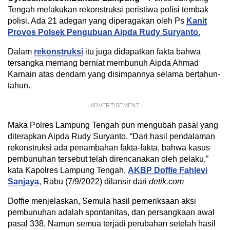
Tengah melakukan rekonstruksi peristiwa polisi tembak
polisi. Ada 21 adegan yang diperagakan oleh Ps
Kanit
Provos Polsek Pengubuan Aipda Rudy Suryanto.
Dalam
rekonstruksi
itu juga didapatkan fakta bahwa
tersangka memang berniat membunuh Aipda Ahmad
Karnain atas dendam yang disimpannya selama bertahun-
tahun.
ADVERTISEMENT
Maka Polres Lampung Tengah pun mengubah pasal yang
diterapkan Aipda Rudy Suryanto. “Dari hasil pendalaman
rekonstruksi ada penambahan fakta-fakta, bahwa kasus
pembunuhan tersebut telah direncanakan oleh pelaku,”
kata Kapolres Lampung Tengah,
AKBP Doffie Fahlevi
Sanjaya
, Rabu (7/9/2022) dilansir dari
detik.com
Doffie menjelaskan, Semula hasil pemeriksaan aksi
pembunuhan adalah spontanitas, dan persangkaan awal
pasal 338, Namun semua terjadi perubahan setelah hasil