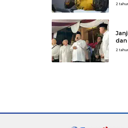
ten
2 tahu
Janj
dan
2 tahu