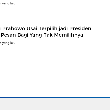
gah masyarakat
n yang lalu
i Prabowo Usai Terpilih jadi Presiden
 Pesan Bagi Yang Tak Memilihnya
n yang lalu