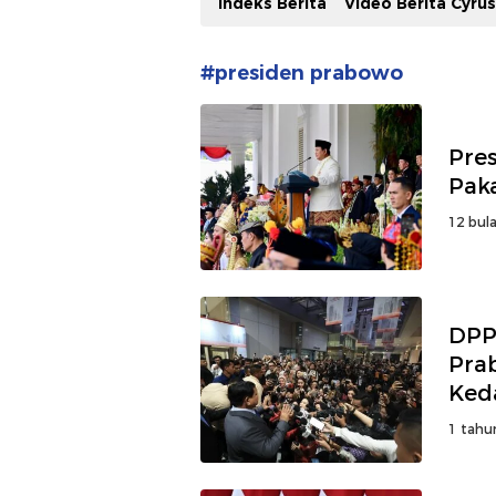
Indeks Berita
Video Berita Cyru
#presiden prabowo
Pre
Pak
12 bula
DPP
Pra
Ked
1 tahu