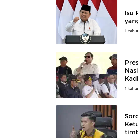
Isu 
yan
1 tahu
Pre
Nas
Kadi
1 tahu
Sor
Ket
tim