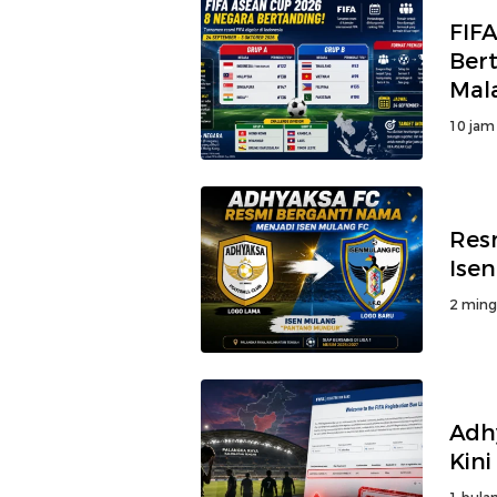
FIF
Ber
Mal
10 jam
Res
Ise
2 ming
Adh
Kini