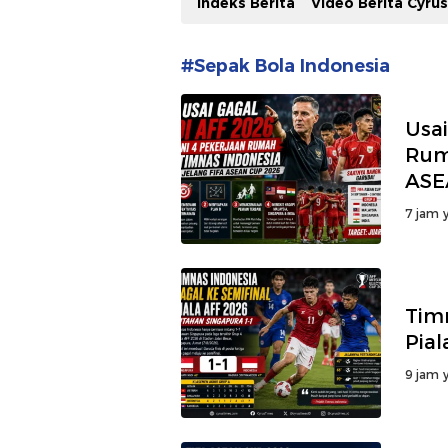
Indeks Berita
Video Berita Cyru
#Sepak Bola Indonesia
Usai
Rum
ASE
7 jam y
Timn
Pial
9 jam y