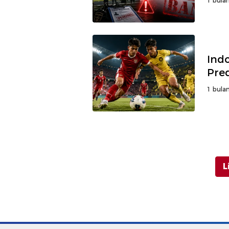
1 bulan
Indo
Pre
1 bulan
L