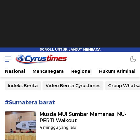
Cyrustimes.com
Cepat Tajam dan Akurat
Nasional
Mancanegara
Regional
Hukum Kriminal
Indeks Berita
Video Berita Cyrustimes
Group Whats
#Sumatera barat
Musda MUI Sumbar Memanas, NU-
PERTI Walkout
4 minggu yang lalu