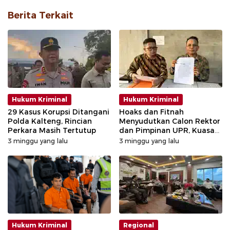
Berita Terkait
Hukum Kriminal
Hukum Kriminal
29 Kasus Korupsi Ditangani
Hoaks dan Fitnah
Polda Kalteng, Rincian
Menyudutkan Calon Rektor
Perkara Masih Tertutup
dan Pimpinan UPR, Kuasa
Hukum Tempuh Jalur
3 minggu yang lalu
3 minggu yang lalu
Hukum
Hukum Kriminal
Regional