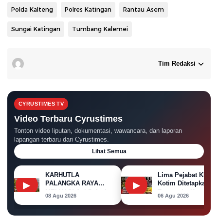
Polda Kalteng
Polres Katingan
Rantau Asem
Sungai Katingan
Tumbang Kalemei
Tim Redaksi
CYRUSTIMES TV
Video Terbaru Cyrustimes
Tonton video liputan, dokumentasi, wawancara, dan laporan
lapangan terbaru dari Cyrustimes.
Lihat Semua
KARHUTLA
Lima Pejabat KPU
▶
▶
PALANGKA RAYA
Kotim Ditetapkan
MELUAS! Api Dekati
Tersangka Korupsi
08 Agu 2026
06 Agu 2026
Permukiman, Rumah
Dana Hibah Pilkada
di Jalan Kalibata
Terbakar