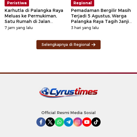
Peristiwa
Regional
Karhutla di Palangka Raya
Pemadaman Bergilir Masih
Meluas ke Permukiman,
Terjadi 5 Agustus, Warga
Satu Rumah di Jalan
Palangka Raya Tagih Janji
Kalibata Hangus Terbakar
GM PLN Kaltengsel
7 jam yang lalu
3 hari yang lalu
Selengkapnya di Regional
Official Resmi Media Sosial