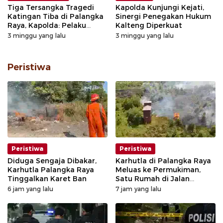
Tiga Tersangka Tragedi
Kapolda Kunjungi Kejati,
Katingan Tiba di Palangka
Sinergi Penegakan Hukum
Raya, Kapolda: Pelaku
Kalteng Diperkuat
Utama Sudah Ditangkap
3 minggu yang lalu
3 minggu yang lalu
Peristiwa
Peristiwa
Peristiwa
Diduga Sengaja Dibakar,
Karhutla di Palangka Raya
Karhutla Palangka Raya
Meluas ke Permukiman,
Tinggalkan Karet Ban
Satu Rumah di Jalan
Kalibata Hangus Terbakar
6 jam yang lalu
7 jam yang lalu