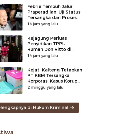
Febrie Tempuh Jalur
Praperadilan, Uji Status
Tersangka dan Proses
Penyidikan
14 jam yang lalu
Kejagung Perluas
Penyidikan TPPU,
Rumah Don Ritto di
Bandung Digeledah
14 jam yang lalu
Kejati Kalteng Tetapkan
PT KBM Tersangka
Korporasi Kasus Korupsi
Zirkon Rp242 Miliar
2 minggu yang lalu
elengkapnya di Hukum Kriminal
stiwa