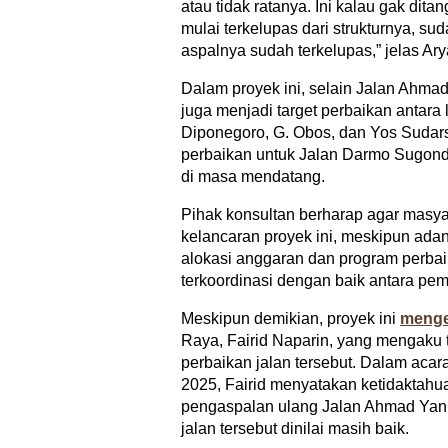
atau tidak ratanya. Ini kalau gak ditan
mulai terkelupas dari strukturnya, su
aspalnya sudah terkelupas,” jelas Ary
Dalam proyek ini, selain Jalan Ahmad 
juga menjadi target perbaikan antara 
Diponegoro, G. Obos, dan Yos Sudar
perbaikan untuk Jalan Darmo Sugond
di masa mendatang.
Pihak konsultan berharap agar masy
kelancaran proyek ini, meskipun adan
alokasi anggaran dan program perbai
terkoordinasi dengan baik antara peme
Meskipun demikian, proyek ini
menge
Raya, Fairid Naparin, yang mengaku
perbaikan jalan tersebut. Dalam acar
2025, Fairid menyatakan ketidaktahua
pengaspalan ulang Jalan Ahmad Yani,
jalan tersebut dinilai masih baik.