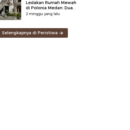
Ledakan Rumah Mewah
di Polonia Medan: Dua
Korban Tewas
2 minggu yang lalu
Ditemukan, Penyebab
Masih Diselidiki
Selengkapnya di Peristiwa