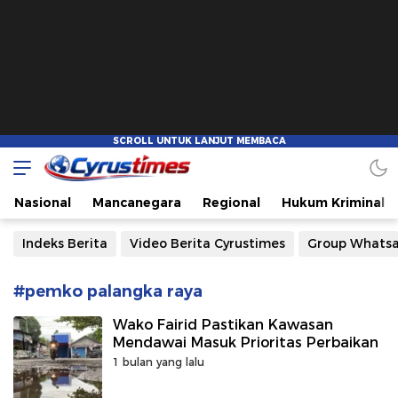
Cyrustimes.com
Cepat Tajam dan Akurat
Nasional
Mancanegara
Regional
Hukum Kriminal
Indeks Berita
Video Berita Cyrustimes
Group Whats
#pemko palangka raya
Wako Fairid Pastikan Kawasan
Mendawai Masuk Prioritas Perbaikan
1 bulan yang lalu