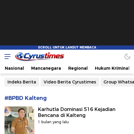
Cyrustimes.com
Cepat Tajam dan Akurat
Nasional
Mancanegara
Regional
Hukum Kriminal
Indeks Berita
Video Berita Cyrustimes
Group Whats
#BPBD Kalteng
Karhutla Dominasi 516 Kejadian
Bencana di Kalteng
1 bulan yang lalu