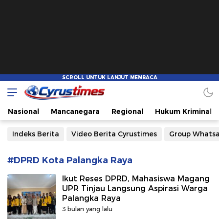
Cyrustimes.com
Cepat Tajam dan Akurat
Nasional
Mancanegara
Regional
Hukum Kriminal
Indeks Berita
Video Berita Cyrustimes
Group Whats
#DPRD Kota Palangka Raya
Ikut Reses DPRD, Mahasiswa Magang
UPR Tinjau Langsung Aspirasi Warga
Palangka Raya
3 bulan yang lalu