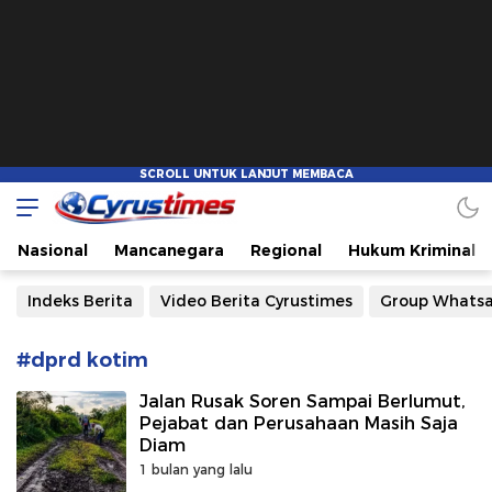
Cyrustimes.com
Cepat Tajam dan Akurat
Nasional
Mancanegara
Regional
Hukum Kriminal
Indeks Berita
Video Berita Cyrustimes
Group Whats
#dprd kotim
Jalan Rusak Soren Sampai Berlumut,
Pejabat dan Perusahaan Masih Saja
Diam
1 bulan yang lalu