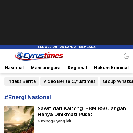
Cyrustimes.com
Cepat Tajam dan Akurat
Nasional
Mancanegara
Regional
Hukum Kriminal
Indeks Berita
Video Berita Cyrustimes
Group Whats
#Energi Nasional
Sawit dari Kalteng, BBM B50 Jangan
Hanya Dinikmati Pusat
4 minggu yang lalu