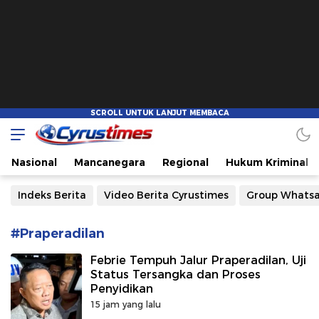
Cyrustimes.com
Cepat Tajam dan Akurat
Nasional
Mancanegara
Regional
Hukum Kriminal
Indeks Berita
Video Berita Cyrustimes
Group Whats
#Praperadilan
Febrie Tempuh Jalur Praperadilan, Uji
Status Tersangka dan Proses
Penyidikan
15 jam yang lalu