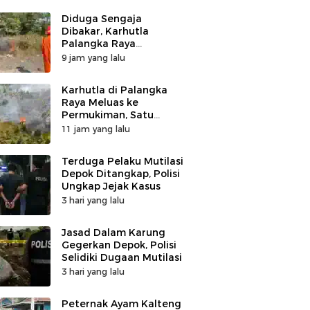
Diduga Sengaja
Dibakar, Karhutla
Palangka Raya
Tinggalkan Karet Ban
9 jam yang lalu
Karhutla di Palangka
Raya Meluas ke
Permukiman, Satu
Rumah di Jalan Kalibata
11 jam yang lalu
Hangus Terbakar
Terduga Pelaku Mutilasi
Depok Ditangkap, Polisi
Ungkap Jejak Kasus
3 hari yang lalu
Jasad Dalam Karung
Gegerkan Depok, Polisi
Selidiki Dugaan Mutilasi
3 hari yang lalu
Peternak Ayam Kalteng