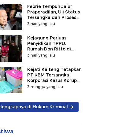
Febrie Tempuh Jalur
Praperadilan, Uji Status
Tersangka dan Proses
Penyidikan
3 hari yang lalu
Kejagung Perluas
Penyidikan TPPU,
Rumah Don Ritto di
Bandung Digeledah
3 hari yang lalu
Kejati Kalteng Tetapkan
PT KBM Tersangka
Korporasi Kasus Korupsi
Zirkon Rp242 Miliar
3 minggu yang lalu
elengkapnya di Hukum Kriminal
stiwa