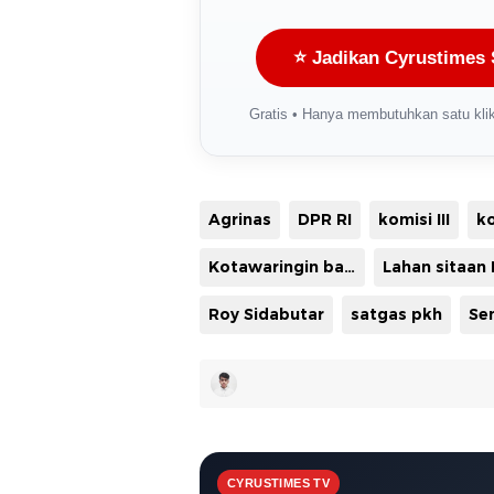
⭐ Jadikan Cyrustimes 
Gratis • Hanya membutuhkan satu klik
Agrinas
DPR RI
komisi III
ko
Kotawaringin barat
Roy Sidabutar
satgas pkh
Se
CYRUSTIMES TV