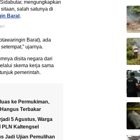
 Sidabutar, mengungkapkan
sitaan, salah satunya di
in Barat
.
ENT
tawaringin Barat), ada
 setempat,” ujarnya.
umnya disita negara dari
elalui skema kerja sama
tunjuk pemerintah.
eluas ke Permukiman,
a Hangus Terbakar
jadi 5 Agustus, Warga
M PLN Kaltengsel
us Jadi Ujian Pemulihan