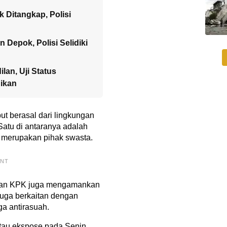
 Ditangkap, Polisi
Depok, Polisi Selidiki
lan, Uji Status
ikan
but berasal dari lingkungan
atu di antaranya adalah
a merupakan pihak swasta.
ENT
dakan KPK juga mengamankan
iduga berkaitan dengan
a antirasuah.
atau ekspose pada Senin