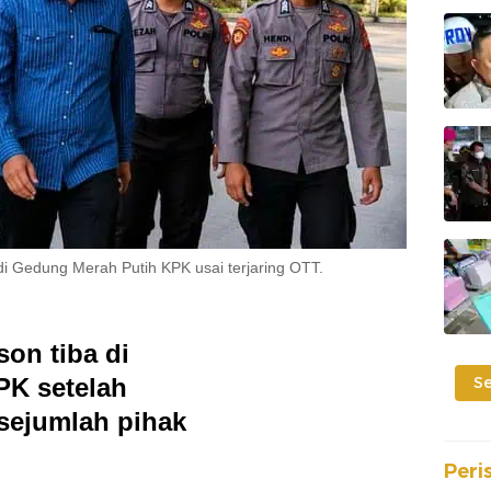
di Gedung Merah Putih KPK usai terjaring OTT.
on tiba di
PK setelah
S
 sejumlah pihak
Peri