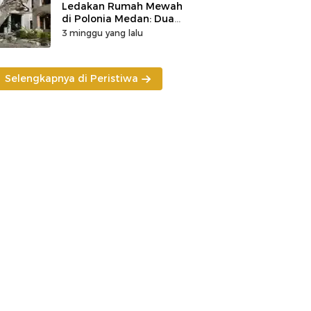
Ledakan Rumah Mewah
di Polonia Medan: Dua
Korban Tewas
3 minggu yang lalu
Ditemukan, Penyebab
Masih Diselidiki
Selengkapnya di Peristiwa