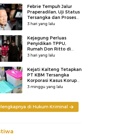
Febrie Tempuh Jalur
Praperadilan, Uji Status
Tersangka dan Proses
Penyidikan
3 hari yang lalu
Kejagung Perluas
Penyidikan TPPU,
Rumah Don Ritto di
Bandung Digeledah
3 hari yang lalu
Kejati Kalteng Tetapkan
PT KBM Tersangka
Korporasi Kasus Korupsi
Zirkon Rp242 Miliar
3 minggu yang lalu
elengkapnya di Hukum Kriminal
stiwa