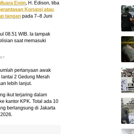
 Muara Enim
, H. Edison, tiba
erantasan Korupsi atau
ap tangan
pada 7–8 Juni
kul 08.51 WIB. Ia tampak
olisian saat memasuki
ENT
ejumlah pertanyaan awak
 lantai 2 Gedung Merah
n lebih lanjut.
ng ikut terjaring dalam
ke kantor KPK. Total ada 10
g berlangsung di Jakarta
 2026.