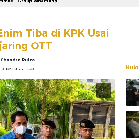
stimes
Group Whatsapp
Enim Tiba di KPK Usai
jaring OTT
Chandra Putra
Huku
9 Juni 2026 11:49